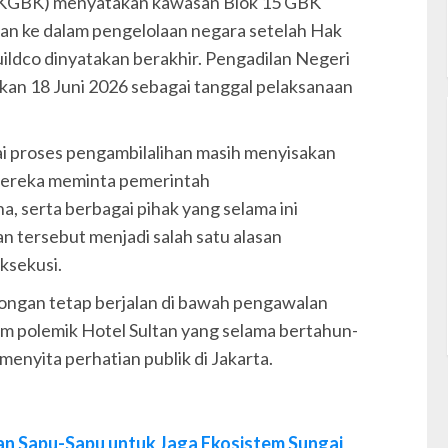
PKGBK) menyatakan kawasan Blok 15 GBK
an ke dalam pengelolaan negara setelah Hak
ildco dinyatakan berakhir. Pengadilan Negeri
kan 18 Juni 2026 sebagai tanggal pelaksanaan
ilai proses pengambilalihan masih menyisakan
 Mereka meminta pemerintah
, serta berbagai pihak yang selama ini
an tersebut menjadi salah satu alasan
ksekusi.
ongan tetap berjalan di bawah pengawalan
lam polemik Hotel Sultan yang selama bertahun-
menyita perhatian publik di Jakarta.
n Sapu-Sapu untuk Jaga Ekosistem Sungai