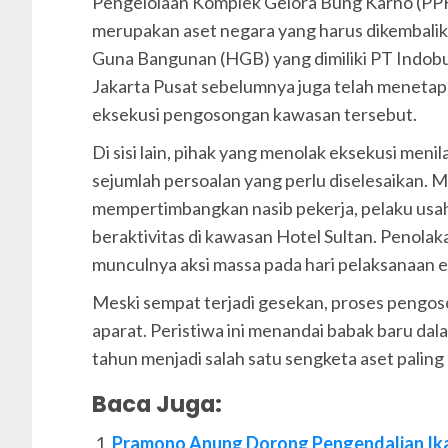
Pengelolaan Komplek Gelora Bung Karno (P
merupakan aset negara yang harus dikembalik
Guna Bangunan (HGB) yang dimiliki PT Indobu
Jakarta Pusat sebelumnya juga telah menetap
eksekusi pengosongan kawasan tersebut.
Di sisi lain, pihak yang menolak eksekusi men
sejumlah persoalan yang perlu diselesaikan.
mempertimbangkan nasib pekerja, pelaku usaha
beraktivitas di kawasan Hotel Sultan. Penolak
munculnya aksi massa pada hari pelaksanaan e
Meski sempat terjadi gesekan, proses pengos
aparat. Peristiwa ini menandai babak baru da
tahun menjadi salah satu sengketa aset paling 
Baca Juga:
Pramono Anung Dorong Pengendalian Ika