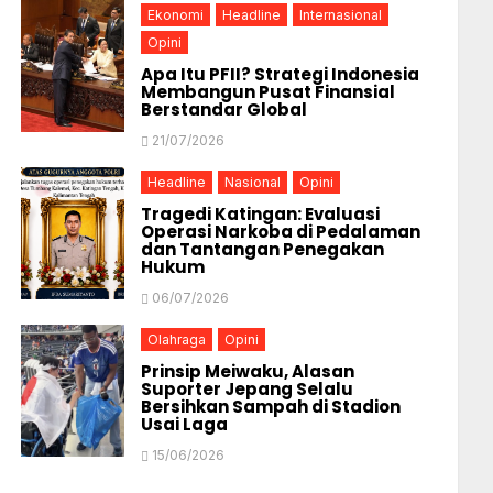
Ekonomi
Headline
Internasional
Opini
Apa Itu PFII? Strategi Indonesia
Membangun Pusat Finansial
Berstandar Global
21/07/2026
Headline
Nasional
Opini
Tragedi Katingan: Evaluasi
Operasi Narkoba di Pedalaman
dan Tantangan Penegakan
Hukum
06/07/2026
Olahraga
Opini
Prinsip Meiwaku, Alasan
Suporter Jepang Selalu
Bersihkan Sampah di Stadion
Usai Laga
15/06/2026