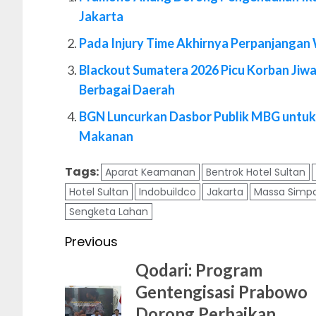
Jakarta
Pada Injury Time Akhirnya Perpanjangan
Blackout Sumatera 2026 Picu Korban Jiwa
Berbagai Daerah
BGN Luncurkan Dasbor Publik MBG untuk 
Makanan
Tags:
Aparat Keamanan
Bentrok Hotel Sultan
Hotel Sultan
Indobuildco
Jakarta
Massa Simpa
Sengketa Lahan
Post
Previous
navigation
Qodari: Program
Gentengisasi Prabowo
Dorong Perbaikan