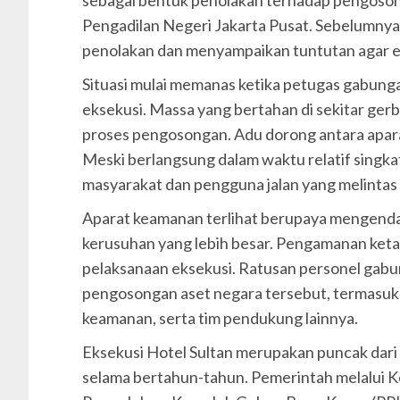
sebagai bentuk penolakan terhadap pengoson
Pengadilan Negeri Jakarta Pusat. Sebelumnya
penolakan dan menyampaikan tuntutan agar ek
Situasi mulai memanas ketika petugas gabun
eksekusi. Massa yang bertahan di sekitar ger
proses pengosongan. Adu dorong antara aparat
Meski berlangsung dalam waktu relatif singk
masyarakat dan pengguna jalan yang melintas
Aparat keamanan terlihat berupaya mengendal
kerusuhan yang lebih besar. Pengamanan keta
pelaksanaan eksekusi. Ratusan personel gabu
pengosongan aset negara tersebut, termasuk
keamanan, serta tim pendukung lainnya.
Eksekusi Hotel Sultan merupakan puncak dari
selama bertahun-tahun. Pemerintah melalui K