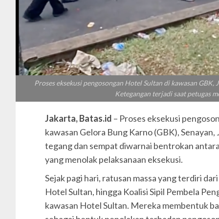
Proses eksekusi pengosongan Hotel Sultan di kawasan GBK, Ja
Ketegangan terjadi saat petugas m
Jakarta, Batas.id
– Proses eksekusi pengoson
kawasan Gelora Bung Karno (GBK), Senayan, J
tegang dan sempat diwarnai bentrokan antar
yang menolak pelaksanaan eksekusi.
Sejak pagi hari, ratusan massa yang terdiri dar
Hotel Sultan, hingga Koalisi Sipil Pembela Pen
kawasan Hotel Sultan. Mereka membentuk bari