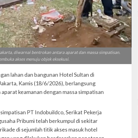
karta, diwarnai bentrokan antara aparat dan massa simpatisan.
embuka akses menuju objek eksekusi.
gan lahan dan bangunan Hotel Sultan di
akarta, Kamis (18/6/2026), berlangsung
a aparat keamanan dengan massa simpatisan
i simpatisan PT Indobuildco, Serikat Pekerja
gusaha Pribumi telah berkumpul di sekitar
kade di sejumlah titik akses masuk hotel