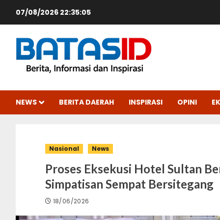
Skip
07/08/2026
22:35:06
to
content
NEWS
BERITA DAERAH
INSPIRASI
OPINI
E
Nasional
News
Proses Eksekusi Hotel Sultan Be
Simpatisan Sempat Bersitegang
18/06/2026