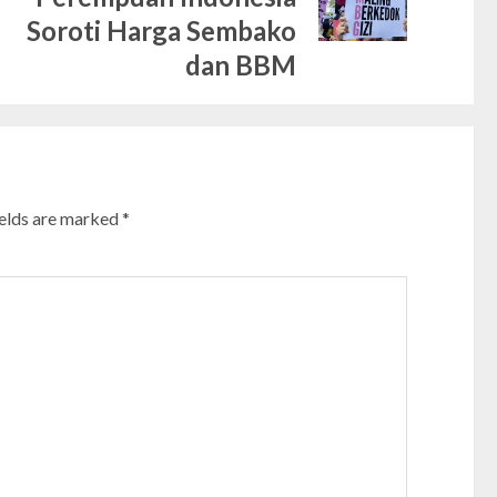
post:
post:
Soroti Harga Sembako
dan BBM
ields are marked
*