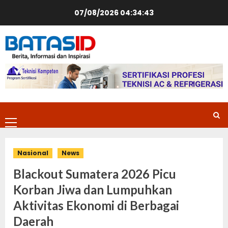
Skip
07/08/2026
04:34:43
to
content
Primary
Menu
Nasional
News
Blackout Sumatera 2026 Picu
Korban Jiwa dan Lumpuhkan
Aktivitas Ekonomi di Berbagai
Daerah