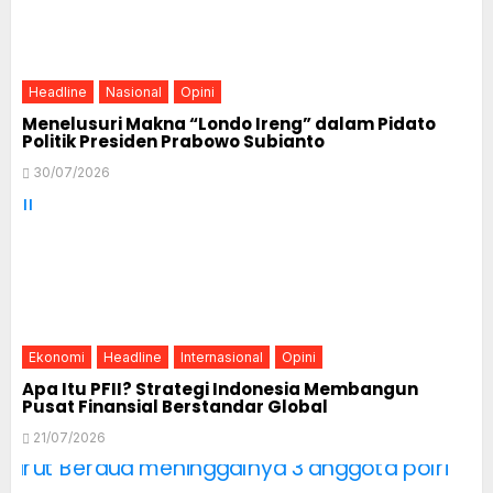
Headline
Nasional
Opini
Menelusuri Makna “Londo Ireng” dalam Pidato
Politik Presiden Prabowo Subianto
30/07/2026
Ekonomi
Headline
Internasional
Opini
Apa Itu PFII? Strategi Indonesia Membangun
Pusat Finansial Berstandar Global
21/07/2026