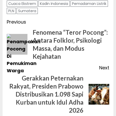
Cuaca Ekstrem
Kadin Indonesia
Pemadaman Listrik
PLN
Sumatera
Post
Previous
navigation
Fenomena “Teror Pocong”:
Antara Folklor, Psikologi
Pr
Massa, dan Modus
po
Kejahatan
Next
Gerakkan Peternakan
Rakyat, Presiden Prabowo
Next
Distribusikan 1.098 Sapi
post:
Kurban untuk Idul Adha
2026