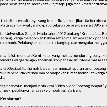
 pada posisi tengah: mereka takut, tetapi juga menikmati ceritanya
 terjadi karena sifatnya yang folklorik. Namun, jika kita berbic
atan paling awal yang dapat ditelusuri berasal dari era 1980-an
ian Universitas Gadjah Mada tahun 2012 tentang “Kriminalitas Be
. Seorang warga melaporkan bahwa setiap malam ada sosok pocon
ut dirampok. Pelakunya kemudian tertangkap dan mengaku menggu
pasca-krisis moneter. Kemiskinan yang meluas mendorong banya
meras warga dengan ancaman “roh penasaran”. Media massa saat i
005–2006. Saat itu, hampir bersamaan muncul laporan teror pocon
iikuti pencurian ternak dan perampokan rumah membuat warga m
sta.
g berevolusi menjadi lebih viral. Video-video “pocong lompat” y
as meski pelakunya hanya sekelompok remaja iseng.
 Ketakutan?
ki keduanya sering tumpang tindih: sebagai
modus kejahatan
dan