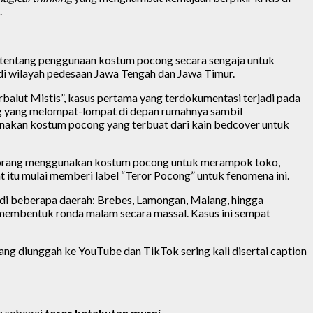
.
ara tentang penggunaan kostum pocong secara sengaja untuk
 di wilayah pedesaan Jawa Tengah dan Jawa Timur.
rbalut Mistis”, kasus pertama yang terdokumentasi terjadi pada
g yang melompat-lompat di depan rumahnya sambil
nakan kostum pocong yang terbuat dari kain bedcover untuk
k orang menggunakan kostum pocong untuk merampok toko,
tu mulai memberi label “Teror Pocong” untuk fenomena ini.
g di beberapa daerah: Brebes, Lamongan, Malang, hingga
embentuk ronda malam secara massal. Kasus ini sempat
ang diunggah ke YouTube dan TikTok sering kali disertai caption
 sebagai
teror ketakutan murni
.