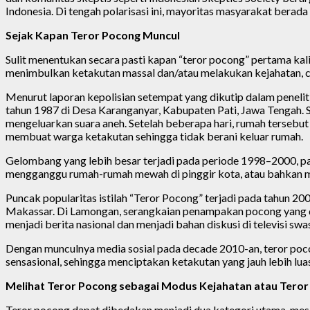
Indonesia. Di tengah polarisasi ini, mayoritas masyarakat berada
Sejak Kapan Teror Pocong Muncul
Sulit menentukan secara pasti kapan “teror pocong” pertama kali
menimbulkan ketakutan massal dan/atau melakukan kejahatan, cat
Menurut laporan kepolisian setempat yang dikutip dalam penelit
tahun 1987 di Desa Karanganyar, Kabupaten Pati, Jawa Tengah
mengeluarkan suara aneh. Setelah beberapa hari, rumah terseb
membuat warga ketakutan sehingga tidak berani keluar rumah.
Gelombang yang lebih besar terjadi pada periode 1998–2000, 
mengganggu rumah-rumah mewah di pinggir kota, atau bahkan me
Puncak popularitas istilah “Teror Pocong” terjadi pada tahun 2
Makassar. Di Lamongan, serangkaian penampakan pocong yang d
menjadi berita nasional dan menjadi bahan diskusi di televisi swa
Dengan munculnya media sosial pada decade 2010-an, teror pocon
sensasional, sehingga menciptakan ketakutan yang jauh lebih lu
Melihat Teror Pocong sebagai Modus Kejahatan atau Teror
Teror pocong dapat dibedakan menjadi dua kategori utama, mes