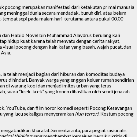
ok pocong merupakan manifestasi dari ketakutan primal manusia
ang meninggal dunia secara mendadak, bunuh diri, atau belum
-tempat sepi pada malam hari, terutama antara pukul 00.00
hya dan Habib Novel bin Muhammad Alaydrus berulang kali
ap hidup kuat karena telah menyatu dengan cerita rakyat,
a visual pocong dengan kain kafan yang basah, wajah pucat, dan
 Asia.
, ia telah menjadi bagian dari hiburan dan komoditas budaya
rus dihindari. Banyak warga yang enggan keluar rumah sendirian
lan di warung kopi dan menjadi mitos urban yang terus
ah, suara “krek-krek” yang konon dihasilkan oleh sendi jenazah
Tok, YouTube, dan film horor komedi seperti Pocong Kesayangan
u yang lucu sekaligus menyeramkan
(fun terror)
. Kostum pocong
engabadikan khurafat. Sementara itu, para pegiat rasionalis
agical thinking
yang menghambat kemajuan berpikir kritis di