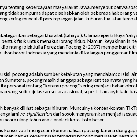
udinya tentang kepercayaan masyarakat Jawa, menyebut bahwa sos
yang tidak sempurna dapat disebabkan oleh beberapa hal: orang y
g sering muncul di persimpangan jalan, kuburan tua, atau tempat
ikategorikan sebagai khurafat (tahayul). Ulama seperti Buya Ya
entuk fisik untuk menakuti orang hidup. Namun, keyakinan ini tet
 dibintangi oleh Julia Perez dan Pocong 2 (2007) memperkuat citr
i ikon horor Indonesia yang mendunia di kalangan penggemar film
 sisi, pocong adalah sumber ketakutan yang mendalam; di sisi lain
n Sumatera, pocong masih dianggap sebagai entitas nyata yang ha
erita personal tentang “ketemu pocong” sering menjadi bahan obro
yang sulit dijelaskan secara rasional, seperti bau anyir kain bas
bih banyak dilihat sebagai hiburan. Munculnya konten-konten Tik
mengalami
re-signification
dari sosok menyeramkan menjadi sesuat
u acara ulang tahun anak-anak di kota-kota besar.
is konservatif mengecam komersialisasi pocong karena dianggap m
erargumen bahwa kepercayaan terhadap pocong merupakan bentuk
m