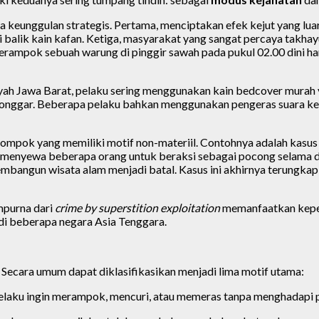
eunggulan strategis. Pertama, menciptakan efek kejut yang lua
 balik kain kafan. Ketiga, masyarakat yang sangat percaya takhay
ampok sebuah warung di pinggir sawah pada pukul 02.00 dini hari
ilayah Jawa Barat, pelaku sering menggunakan kain bedcover murah
onggar. Beberapa pelaku bahkan menggunakan pengeras suara kec
elompok yang memiliki motif non-materiil. Contohnya adalah kasu
menyewa beberapa orang untuk beraksi sebagai pocong selama du
mbangun wisata alam menjadi batal. Kasus ini akhirnya terungka
mpurna dari
crime by superstition exploitation
memanfaatkan keper
 di beberapa negara Asia Tenggara.
. Secara umum dapat diklasifikasikan menjadi lima motif utama:
Pelaku ingin merampok, mencuri, atau memeras tanpa menghadapi p