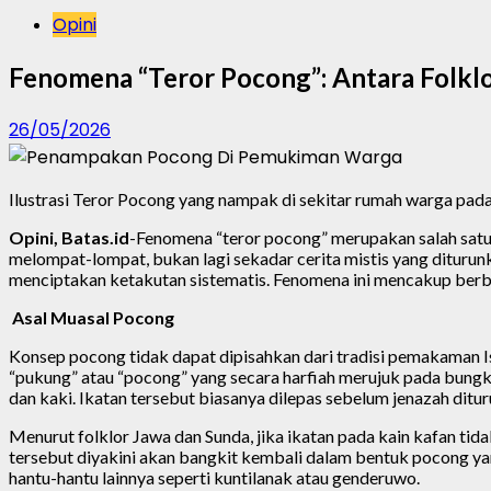
Opini
Fenomena “Teror Pocong”: Antara Folklo
26/05/2026
Ilustrasi Teror Pocong yang nampak di sekitar rumah warga pad
Opini, Batas.id
-Fenomena “teror pocong” merupakan salah satu 
melompat-lompat, bukan lagi sekadar cerita mistis yang diturunk
menciptakan ketakutan sistematis. Fenomena ini mencakup berbag
Asal Muasal Pocong
Konsep pocong tidak dapat dipisahkan dari tradisi pemakaman I
“pukung” atau “pocong” yang secara harfiah merujuk pada bungk
dan kaki. Ikatan tersebut biasanya dilepas sebelum jenazah ditur
Menurut folklor Jawa dan Sunda, jika ikatan pada kain kafan tid
tersebut diyakini akan bangkit kembali dalam bentuk pocong y
hantu-hantu lainnya seperti kuntilanak atau genderuwo.