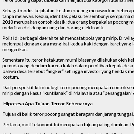
Sebagai modus kejahatan, kostum pocong menawarkan beberapa k
tanpa melawan. Kedua, identitas pelaku tersembunyi sempurna di
2018 merupakan contoh klasik: dua orang berpakaian pocong mer
melarikan diri dengan uang dan barang elektronik.
Polisi di berbagai daerah telah mencatat pola yang mirip. Di w
melompat dengan cara mengikat kedua kaki dengan karet yang l
mengerikan.
Sementara itu, teror ketakutan murni biasanya dilakukan oleh k
pemuda yang dendam karena kalah dalam pemilihan kepala desa 
bahwa desa tersebut “angker” sehingga investor yang hendak me
kostum.
Dari perspektif kriminologi, teror pocong merupakan contoh se
mirip dengan kasus “kuntilanak” di Malaysia atau “penanggalan”
Hipotesa Apa Tujuan Terror Sebenarnya
Tujuan di balik teror pocong sangat beragam dan jarang tunggal
Pertama, motif ekonomi. Ini merupakan tujuan paling dominan. 