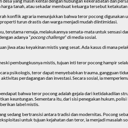
ngan desa yang masih kental dengan hubungan kekerabatan dan pers
harga tanah, atau sekadar membuat keluarga tersebut ketakutan 
aerah konflik agraria menunjukkan bahwa teror pocong digunakan 
 properti turun drastis dan warga menjadi mudah diintimidasi.
aku, terutama remaja, melakukannya semata-mata untuk sensasi dan
 dengan adanya “
pocong challenge
” di media sosial.
uan jiwa atau keyakinan mistis yang sesat. Ada kasus di mana pela
ski pembungkusnya mistis, tujuan inti teror pocong hampir selalu
a psikologis, teror dapat menyebabkan trauma, gangguan tidur,
 aktivitas perdagangan dan investasi. Secara sosial, ia memperl
pendapat bahwa teror pocong adalah gejala dari ketidakadilan str
 keuntungan. Sementara itu, dari sisi penegakan hukum, polisi ki
rikan label mistis.
 sedang bertransisi antara tradisi dan modernitas. Pocong sebaga
sploitasi untuk tujuan kejahatan dan teror, ia menjadi masalah sos