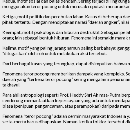
Kedua, motif sosial dan balas dendam. Sering terjadi di lingku
menggunakan teror pocong untuk merusak reputasi, menurunkan 
Ketiga, motif politik dan perebutan lahan. Kasus di beberapa d
pihak tertentu. Dengan menciptakan narasi “daerah angker”, nilai
Keempat, motif psikologis dan hiburan destruktif. Sebagian pel
orang lain sebagai bentuk hiburan. Fenomena ini semakin marak
Kelima, motif yang paling jarang namun paling berbahaya: gangg
“ditugaskan” oleh roh untuk melakukan aksi tersebut.
Dari berbagai kasus yang terungkap, dapat disimpulkan bahwa me
Fenomena teror pocong memberikan dampak yang kompleks. Secar
daerah yang “terkena teror pocong” sering mengalami penurunan
takhayul.
Para ahli antropologi seperti Prof. Heddy Shri Ahimsa-Putra ber
cenderung memanfaatkan kepercayaan yang ada untuk mendapatkan
biasa (penipuan, pengancaman, atau perampokan) daripada membe
Fenomena “teror pocong” adalah cermin masyarakat Indonesia yang
serta-merta harus dihapuskan. Namun, ketika folklor tersebut diek