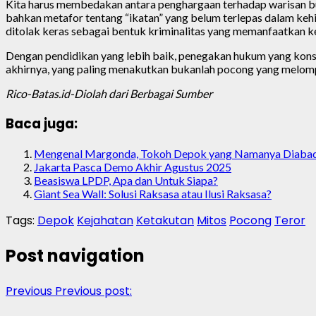
Kita harus membedakan antara penghargaan terhadap warisan bud
bahkan metafor tentang “ikatan” yang belum terlepas dalam ke
ditolak keras sebagai bentuk kriminalitas yang memanfaatkan k
Dengan pendidikan yang lebih baik, penegakan hukum yang konsist
akhirnya, yang paling menakutkan bukanlah pocong yang melomp
Rico-Batas.id-Diolah dari Berbagai Sumber
Baca juga:
Mengenal Margonda, Tokoh Depok yang Namanya Diabadi
Jakarta Pasca Demo Akhir Agustus 2025
Beasiswa LPDP, Apa dan Untuk Siapa?
Giant Sea Wall: Solusi Raksasa atau Ilusi Raksasa?
Tags:
Depok
Kejahatan
Ketakutan
Mitos
Pocong
Teror
Post navigation
Previous
Previous post: