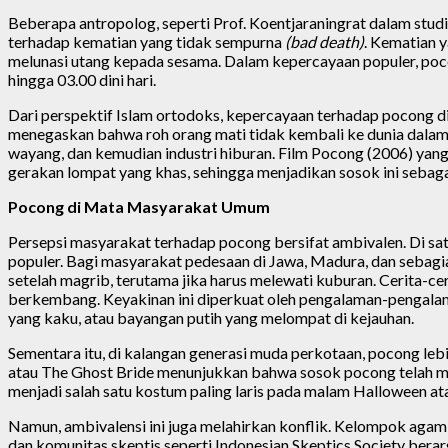
Beberapa antropolog, seperti Prof. Koentjaraningrat dalam st
terhadap kematian yang tidak sempurna
(bad death)
. Kematian 
melunasi utang kepada sesama. Dalam kepercayaan populer, pocon
hingga 03.00 dini hari.
Dari perspektif Islam ortodoks, kepercayaan terhadap pocong d
menegaskan bahwa roh orang mati tidak kembali ke dunia dalam b
wayang, dan kemudian industri hiburan. Film Pocong (2006) yang
gerakan lompat yang khas, sehingga menjadikan sosok ini sebaga
Pocong di Mata Masyarakat Umum
Persepsi masyarakat terhadap pocong bersifat ambivalen. Di satu
populer. Bagi masyarakat pedesaan di Jawa, Madura, dan sebagia
setelah magrib, terutama jika harus melewati kuburan. Cerita-c
berkembang. Keyakinan ini diperkuat oleh pengalaman-pengalaman 
yang kaku, atau bayangan putih yang melompat di kejauhan.
Sementara itu, di kalangan generasi muda perkotaan, pocong le
atau The Ghost Bride menunjukkan bahwa sosok pocong telah 
menjadi salah satu kostum paling laris pada malam Halloween ata
Namun, ambivalensi ini juga melahirkan konflik. Kelompok agam
dan komunitas skeptis seperti Indonesian Skeptics Society b