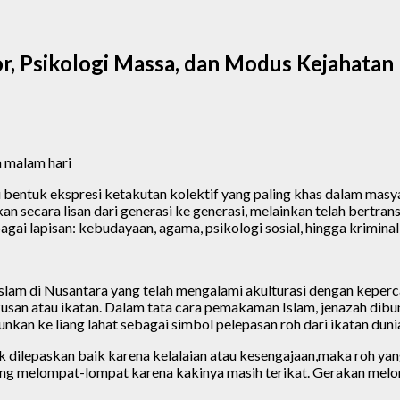
r, Psikologi Massa, dan Modus Kejahatan
a malam hari
bentuk ekspresi ketakutan kolektif yang paling khas dalam masya
an secara lisan dari generasi ke generasi, melainkan telah bertra
ai lapisan: kebudayaan, agama, psikologi sosial, hingga kriminali
slam di Nusantara yang telah mengalami akulturasi dengan keperc
usan atau ikatan. Dalam tata cara pemakaman Islam, jenazah dibun
unkan ke liang lahat sebagai simbol pelepasan roh dari ikatan duni
ak dilepaskan baik karena kelalaian atau kesengajaan,maka roh ya
ang melompat-lompat karena kakinya masih terikat. Gerakan mel