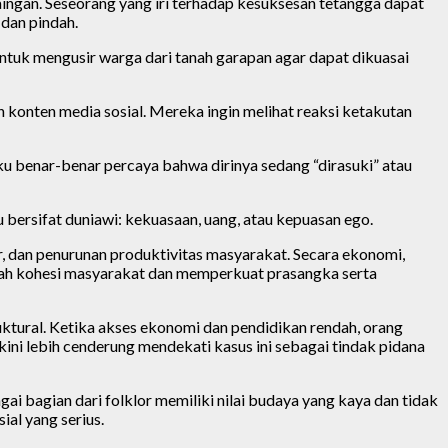
aingan. Seseorang yang iri terhadap kesuksesan tetangga dapat
dan pindah.
untuk mengusir warga dari tanah garapan agar dapat dikuasai
 konten media sosial. Mereka ingin melihat reaksi ketakutan
ku benar-benar percaya bahwa dirinya sedang “dirasuki” atau
 bersifat duniawi: kekuasaan, uang, atau kepuasan ego.
 dan penurunan produktivitas masyarakat. Secara ekonomi,
emah kohesi masyarakat dan memperkuat prasangka serta
uktural. Ketika akses ekonomi dan pendidikan rendah, orang
ni lebih cenderung mendekati kasus ini sebagai tindak pidana
i bagian dari folklor memiliki nilai budaya yang kaya dan tidak
ial yang serius.