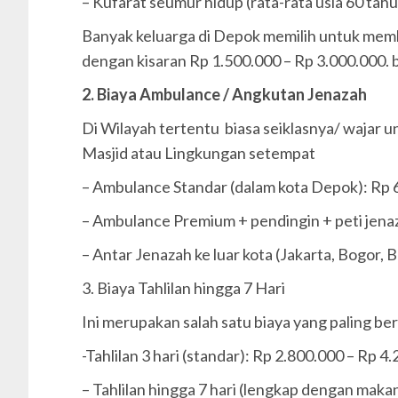
– Kufarat seumur hidup (rata-rata usia 60 tah
Banyak keluarga di Depok memilih untuk memba
dengan kisaran Rp 1.500.000 – Rp 3.000.000. 
2. Biaya Ambulance / Angkutan Jenazah
Di Wilayah tertentu biasa seiklasnya/ wajar u
Masjid atau Lingkungan setempat
– Ambulance Standar (dalam kota Depok): Rp 
– Ambulance Premium + pendingin + peti jena
– Antar Jenazah ke luar kota (Jakarta, Bogor,
3. Biaya Tahlilan hingga 7 Hari
Ini merupakan salah satu biaya yang paling be
-Tahlilan 3 hari (standar): Rp 2.800.000 – Rp 4
– Tahlilan hingga 7 hari (lengkap dengan maka