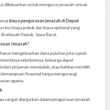
s dikeluarkan untuk mengurus jenazah sesuai
genai
biaya pengurusan jenazah di Depok
rinci biaya pokok dan biaya optional yang
i di wilayah Depok, Jawa Barat.
rusan Jenazah?
a harus mengeluarkan dana puluhan juta rupiah
masi biaya sebelumnya, keluarga dapat
indari pinjaman mendadak, atau bahkan memilih
n kemampuan finansial tanpa mengurangi
tunan agama.
ok
au sangat dianjurkan dalam pengurusan jenazah