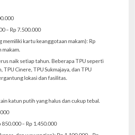
00.000
00 – Rp 7.500.000
ng memiliki kartu keanggotaan makam): Rp
an makam.
rus naik setiap tahun. Beberapa TPU seperti
n, TPU Cinere, TPU Sukmajaya, dan TPU
gantung lokasi dan fasilitas.
in katun putih yang halus dan cukup tebal.
0.000
Rp 850.000 – Rp 1.450.000
 kapas, dan wewangian): Rp 1.100.000 – Rp