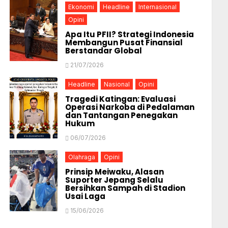
Ekonomi
Headline
Internasional
Opini
Apa Itu PFII? Strategi Indonesia
Membangun Pusat Finansial
Berstandar Global
21/07/2026
Headline
Nasional
Opini
Tragedi Katingan: Evaluasi
Operasi Narkoba di Pedalaman
dan Tantangan Penegakan
Hukum
06/07/2026
Olahraga
Opini
Prinsip Meiwaku, Alasan
Suporter Jepang Selalu
Bersihkan Sampah di Stadion
Usai Laga
15/06/2026