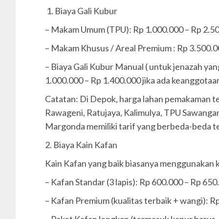
1. Biaya Gali Kubur
– Makam Umum (TPU): Rp 1.000.000 – Rp 2.5
– Makam Khusus / Areal Premium : Rp 3.500.0
– Biaya Gali Kubur Manual ( untuk jenazah ya
1.000.000 – Rp 1.400.000 jika ada keanggota
Catatan: Di Depok, harga lahan pemakaman te
Rawageni, Ratujaya, Kalimulya, TPU Sawanga
Margonda memiliki tarif yang berbeda-beda ter
2. Biaya Kain Kafan
Kain Kafan yang baik biasanya menggunakan ka
– Kafan Standar (3 lapis): Rp 600.000 – Rp 65
– Kafan Premium (kualitas terbaik + wangi): 
– Paket Kafan lengkap (termasuk kapur barus,