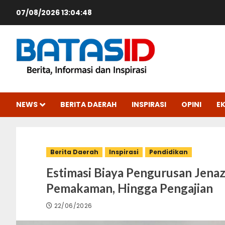
Skip
07/08/2026
13:04:49
to
content
NEWS
BERITA DAERAH
INSPIRASI
OPINI
E
Berita Daerah
Inspirasi
Pendidikan
Estimasi Biaya Pengurusan Jenaz
Pemakaman, Hingga Pengajian
22/06/2026