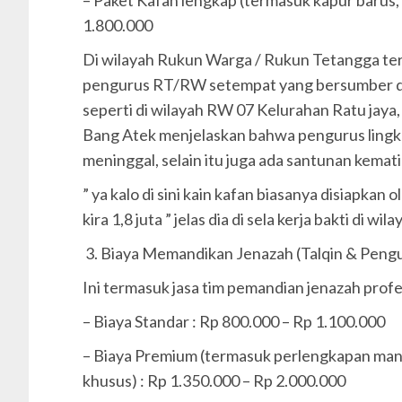
1.800.000
Di wilayah Rukun Warga / Rukun Tetangga ter
pengurus RT/RW setempat yang bersumber dar
seperti di wilayah RW 07 Kelurahan Ratu jaya,
Bang Atek menjelaskan bahwa pengurus lingk
meninggal, selain itu juga ada santunan kemat
” ya kalo di sini kain kafan biasanya disiapkan
kira 1,8 juta ” jelas dia di sela kerja bakti di w
3. Biaya Memandikan Jenazah (Talqin & Peng
Ini termasuk jasa tim pemandian jenazah profes
– Biaya Standar : Rp 800.000 – Rp 1.100.000
– Biaya Premium (termasuk perlengkapan man
khusus) : Rp 1.350.000 – Rp 2.000.000