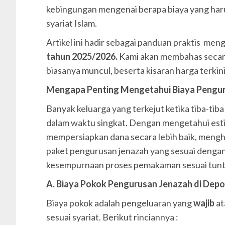
kebingungan mengenai berapa biaya yang haru
syariat Islam.
Artikel ini hadir sebagai panduan praktis men
tahun 2025/2026.
Kami akan membahas secara 
biasanya muncul, beserta kisaran harga terkin
Mengapa Penting Mengetahui Biaya Pengu
Banyak keluarga yang terkejut ketika tiba-tib
dalam waktu singkat. Dengan mengetahui esti
mempersiapkan dana secara lebih baik, mengh
paket pengurusan jenazah yang sesuai denga
kesempurnaan proses pemakaman sesuai tun
A. Biaya Pokok Pengurusan Jenazah di Dep
Biaya pokok adalah pengeluaran yang
wajib
at
sesuai syariat. Berikut rinciannya :