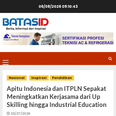
Skip
06/08/2026
09:10:44
to
content
Primary
Menu
Nasional
Inspirasi
Pendidikan
Apitu Indonesia dan ITPLN Sepakat
Meningkatkan Kerjasama dari Up
Skilling hingga Industrial Education
03/07/2026