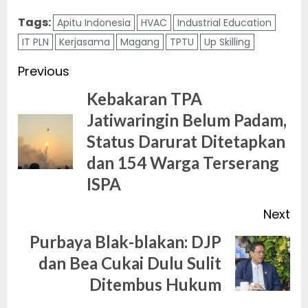
Tags:
Apitu Indonesia
HVAC
Industrial Education
IT PLN
Kerjasama
Magang
TPTU
Up Skilling
Post
Previous
navigation
Kebakaran TPA
Jatiwaringin Belum Padam,
Pr
Status Darurat Ditetapkan
po
dan 154 Warga Terserang
ISPA
Next
Purbaya Blak-blakan: DJP
Next
dan Bea Cukai Dulu Sulit
post:
Ditembus Hukum