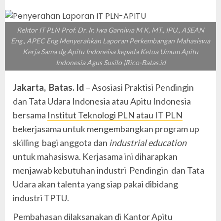
Rektor IT PLN Prof. Dr. Ir. Iwa Garniwa M K, MT., IPU., ASEAN
Eng., APEC Eng Menyerahkan Laporan Perkembangan Mahasiswa
Kerja Sama dg Apitu Indoneisa kepada Ketua Umum Apitu
Indonesia Agus Susilo |Rico-Batas.id
Jakarta, Batas. Id
– Asosiasi Praktisi Pendingin
dan Tata Udara Indonesia atau Apitu Indonesia
bersama
Institut Teknologi PLN atau IT PLN
bekerjasama untuk mengembangkan program up
skilling bagi anggota dan
industrial education
untuk mahasiswa. Kerjasama ini diharapkan
menjawab kebutuhan industri Pendingin dan Tata
Udara akan talenta yang siap pakai dibidang
industri TPTU.
Pembahasan dilaksanakan di Kantor Apitu