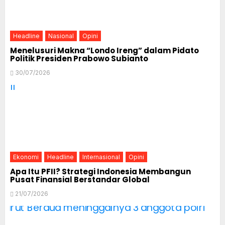
Headline
Nasional
Opini
Menelusuri Makna “Londo Ireng” dalam Pidato
Politik Presiden Prabowo Subianto
30/07/2026
Ekonomi
Headline
Internasional
Opini
Apa Itu PFII? Strategi Indonesia Membangun
Pusat Finansial Berstandar Global
21/07/2026