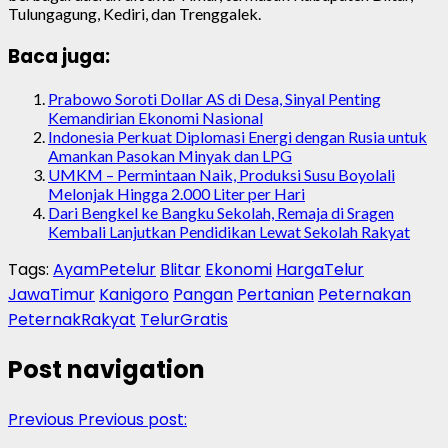
Tulungagung, Kediri, dan Trenggalek.
Baca juga:
Prabowo Soroti Dollar AS di Desa, Sinyal Penting
Kemandirian Ekonomi Nasional
Indonesia Perkuat Diplomasi Energi dengan Rusia untuk
Amankan Pasokan Minyak dan LPG
UMKM – Permintaan Naik, Produksi Susu Boyolali
Melonjak Hingga 2.000 Liter per Hari
Dari Bengkel ke Bangku Sekolah, Remaja di Sragen
Kembali Lanjutkan Pendidikan Lewat Sekolah Rakyat
Tags:
AyamPetelur
Blitar
Ekonomi
HargaTelur
JawaTimur
Kanigoro
Pangan
Pertanian
Peternakan
PeternakRakyat
TelurGratis
Post navigation
Previous
Previous post: