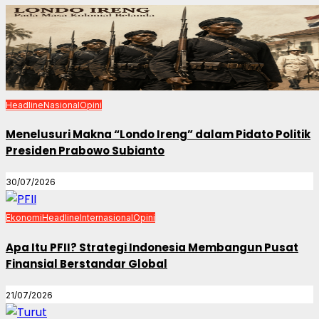
Headline
Nasional
Opini
Menelusuri Makna “Londo Ireng” dalam Pidato Politik
Presiden Prabowo Subianto
30/07/2026
Ekonomi
Headline
Internasional
Opini
Apa Itu PFII? Strategi Indonesia Membangun Pusat
Finansial Berstandar Global
21/07/2026