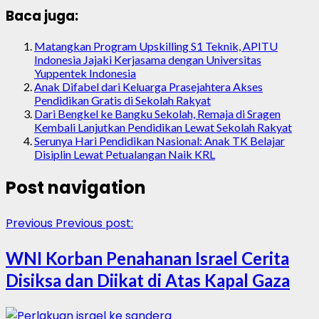
Baca juga:
Matangkan Program Upskilling S1 Teknik, APITU
Indonesia Jajaki Kerjasama dengan Universitas
Yuppentek Indonesia
Anak Difabel dari Keluarga Prasejahtera Akses
Pendidikan Gratis di Sekolah Rakyat
Dari Bengkel ke Bangku Sekolah, Remaja di Sragen
Kembali Lanjutkan Pendidikan Lewat Sekolah Rakyat
Serunya Hari Pendidikan Nasional: Anak TK Belajar
Disiplin Lewat Petualangan Naik KRL
Post navigation
Previous
Previous post:
WNI Korban Penahanan Israel Cerita
Disiksa dan Diikat di Atas Kapal Gaza