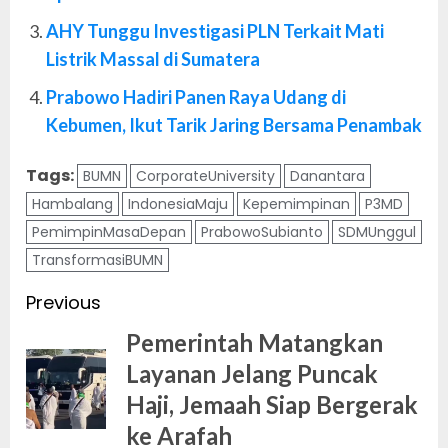
AHY Tunggu Investigasi PLN Terkait Mati
Listrik Massal di Sumatera
Prabowo Hadiri Panen Raya Udang di
Kebumen, Ikut Tarik Jaring Bersama Penambak
Tags:
BUMN
CorporateUniversity
Danantara
Hambalang
IndonesiaMaju
Kepemimpinan
P3MD
PemimpinMasaDepan
PrabowoSubianto
SDMUnggul
TransformasiBUMN
Post
Previous
navigation
Pemerintah Matangkan
Layanan Jelang Puncak
Pr
Haji, Jemaah Siap Bergerak
po
ke Arafah