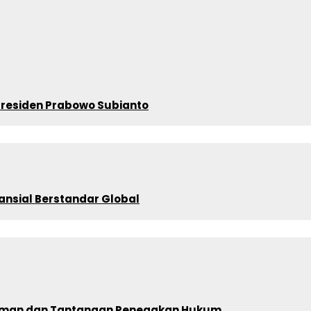
 Presiden Prabowo Subianto
ansial Berstandar Global
alaman dan Tantangan Penegakan Hukum