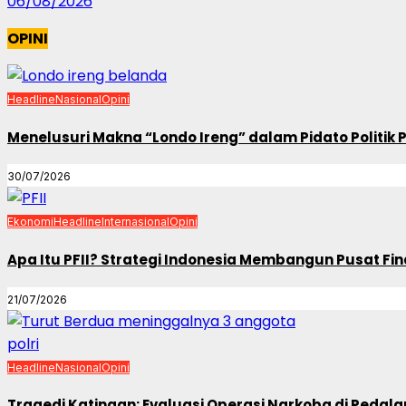
06/08/2026
OPINI
Headline
Nasional
Opini
Menelusuri Makna “Londo Ireng” dalam Pidato Politik
30/07/2026
Ekonomi
Headline
Internasional
Opini
Apa Itu PFII? Strategi Indonesia Membangun Pusat Fin
21/07/2026
Headline
Nasional
Opini
Tragedi Katingan: Evaluasi Operasi Narkoba di Ped