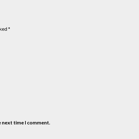
rked
*
e next time I comment.