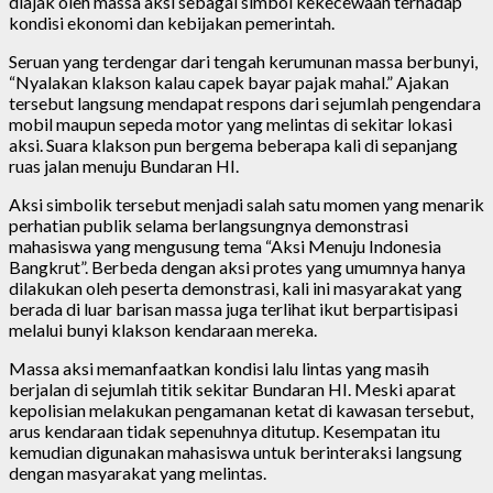
diajak oleh massa aksi sebagai simbol kekecewaan terhadap
kondisi ekonomi dan kebijakan pemerintah.
Seruan yang terdengar dari tengah kerumunan massa berbunyi,
“Nyalakan klakson kalau capek bayar pajak mahal.” Ajakan
tersebut langsung mendapat respons dari sejumlah pengendara
mobil maupun sepeda motor yang melintas di sekitar lokasi
aksi. Suara klakson pun bergema beberapa kali di sepanjang
ruas jalan menuju Bundaran HI.
Aksi simbolik tersebut menjadi salah satu momen yang menarik
perhatian publik selama berlangsungnya demonstrasi
mahasiswa yang mengusung tema “Aksi Menuju Indonesia
Bangkrut”. Berbeda dengan aksi protes yang umumnya hanya
dilakukan oleh peserta demonstrasi, kali ini masyarakat yang
berada di luar barisan massa juga terlihat ikut berpartisipasi
melalui bunyi klakson kendaraan mereka.
Massa aksi memanfaatkan kondisi lalu lintas yang masih
berjalan di sejumlah titik sekitar Bundaran HI. Meski aparat
kepolisian melakukan pengamanan ketat di kawasan tersebut,
arus kendaraan tidak sepenuhnya ditutup. Kesempatan itu
kemudian digunakan mahasiswa untuk berinteraksi langsung
dengan masyarakat yang melintas.