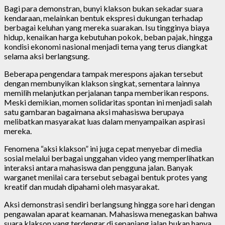
Bagi para demonstran, bunyi klakson bukan sekadar suara
kendaraan, melainkan bentuk ekspresi dukungan terhadap
berbagai keluhan yang mereka suarakan. Isu tingginya biaya
hidup, kenaikan harga kebutuhan pokok, beban pajak, hingga
kondisi ekonomi nasional menjadi tema yang terus diangkat
selama aksi berlangsung.
Beberapa pengendara tampak merespons ajakan tersebut
dengan membunyikan klakson singkat, sementara lainnya
memilih melanjutkan perjalanan tanpa memberikan respons.
Meski demikian, momen solidaritas spontan ini menjadi salah
satu gambaran bagaimana aksi mahasiswa berupaya
melibatkan masyarakat luas dalam menyampaikan aspirasi
mereka.
Fenomena “aksi klakson” ini juga cepat menyebar di media
sosial melalui berbagai unggahan video yang memperlihatkan
interaksi antara mahasiswa dan pengguna jalan. Banyak
warganet menilai cara tersebut sebagai bentuk protes yang
kreatif dan mudah dipahami oleh masyarakat.
Aksi demonstrasi sendiri berlangsung hingga sore hari dengan
pengawalan aparat keamanan. Mahasiswa menegaskan bahwa
suara klakson yang terdengar di sepanjang jalan bukan hanya