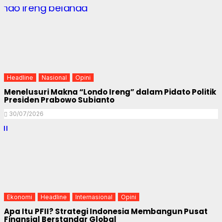
Headline
Nasional
Opini
Menelusuri Makna “Londo Ireng” dalam Pidato Politik
Presiden Prabowo Subianto
30/07/2026
Ekonomi
Headline
Internasional
Opini
Apa Itu PFII? Strategi Indonesia Membangun Pusat
Finansial Berstandar Global