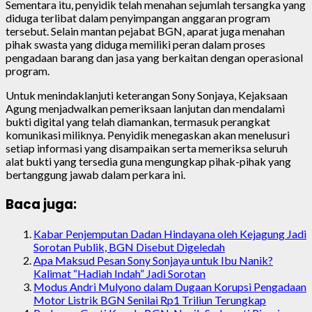
Sementara itu, penyidik telah menahan sejumlah tersangka yang
diduga terlibat dalam penyimpangan anggaran program
tersebut. Selain mantan pejabat BGN, aparat juga menahan
pihak swasta yang diduga memiliki peran dalam proses
pengadaan barang dan jasa yang berkaitan dengan operasional
program.
Untuk menindaklanjuti keterangan Sony Sonjaya, Kejaksaan
Agung menjadwalkan pemeriksaan lanjutan dan mendalami
bukti digital yang telah diamankan, termasuk perangkat
komunikasi miliknya. Penyidik menegaskan akan menelusuri
setiap informasi yang disampaikan serta memeriksa seluruh
alat bukti yang tersedia guna mengungkap pihak-pihak yang
bertanggung jawab dalam perkara ini.
Baca juga:
Kabar Penjemputan Dadan Hindayana oleh Kejagung Jadi
Sorotan Publik, BGN Disebut Digeledah
Apa Maksud Pesan Sony Sonjaya untuk Ibu Nanik?
Kalimat “Hadiah Indah” Jadi Sorotan
Modus Andri Mulyono dalam Dugaan Korupsi Pengadaan
Motor Listrik BGN Senilai Rp1 Triliun Terungkap