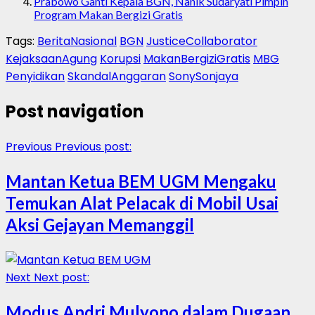
Prabowo Ganti Kepala BGN, Nanik Sudaryati Pimpin
Program Makan Bergizi Gratis
Tags:
BeritaNasional
BGN
JusticeCollaborator
KejaksaanAgung
Korupsi
MakanBergiziGratis
MBG
Penyidikan
SkandalAnggaran
SonySonjaya
Post navigation
Previous
Previous post:
Mantan Ketua BEM UGM Mengaku
Temukan Alat Pelacak di Mobil Usai
Aksi Gejayan Memanggil
Next
Next post:
Modus Andri Mulyono dalam Dugaan