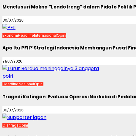
Menelusuri Makna “Londo Ireng” dalam Pidato Politik
30/07/2026
Ekonomi
Headline
Internasional
Opini
Apa Itu PFII? Strategi Indonesia Membangun Pusat Fin
21/07/2026
Headline
Nasional
Opini
Tragedi Katingan: Evaluasi Operasi Narkoba di Ped
06/07/2026
Olahraga
Opini