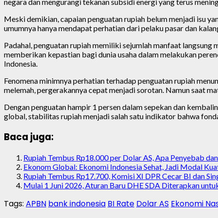
negara dan mengurangi tekanan subsidi energi yang terus mening
Meski demikian, capaian penguatan rupiah belum menjadi isu yan
umumnya hanya mendapat perhatian dari pelaku pasar dan kalan
Padahal, penguatan rupiah memiliki sejumlah manfaat langsung ma
memberikan kepastian bagi dunia usaha dalam melakukan perenca
Indonesia.
Fenomena minimnya perhatian terhadap penguatan rupiah menunju
melemah, pergerakannya cepat menjadi sorotan. Namun saat mata
Dengan penguatan hampir 1 persen dalam sepekan dan kembalinya
global, stabilitas rupiah menjadi salah satu indikator bahwa 
Baca juga:
Rupiah Tembus Rp18.000 per Dolar AS, Apa Penyebab dan
Ekonom Global: Ekonomi Indonesia Sehat, Jadi Modal Ku
Rupiah Tembus Rp17.700, Komisi XI DPR Cecar BI dan Si
Mulai 1 Juni 2026, Aturan Baru DHE SDA Diterapkan untu
Tags:
APBN
bank indonesia
BI Rate
Dolar AS
Ekonomi Nas