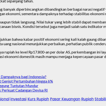
kat sepanjang tahun.
g banyak diperbincangkan dibandingkan berbagai narasi negatif y
gan ekonomi, sementara dampaknya terhadap stabilitas ekonomi n
upun tidak langsung. Nilai tukar yang lebih stabil dapat membant
naan bisnis. Kondisi tersebut juga menjadi salah satu indikato
kkan bahwa kabar positif ekonomi sering kali kalah gaung diband
 uang nasional menunjukkan perbaikan, perhatian publik cenderun
 rupiah ke level Rp17.800-an per dolar AS, perkembangan ini lay
fondasi ekonomi domestik masih mampu menjaga kepercayaan pasar
 Dampaknya bagi Indonesia?
at Genjot Pertumbuhan hingga 6%
nggung Tuntutan Mundur
k Perkuat Cadangan Devisa RI
ional
investasi
Kurs Rupiah
Pasar Keuangan
Rupiah
Stabil