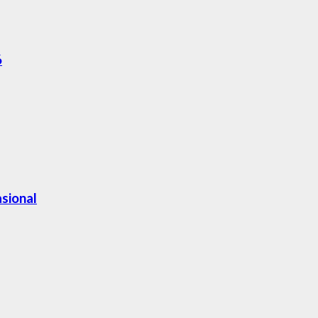
6
sional