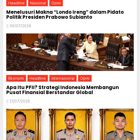
Headline
Nasional
Opini
Menelusuri Makna “Londo Ireng” dalam Pidato
Politik Presiden Prabowo Subianto
30/07/2026
Ekonomi
Headline
Internasional
Opini
Apa Itu PFII? Strategi Indonesia Membangun
Pusat Finansial Berstandar Global
21/07/2026