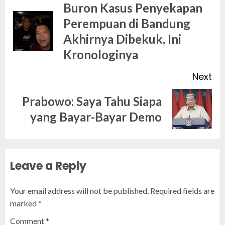
navigation
Buron Kasus Penyekapan
Perempuan di Bandung
Pr
Akhirnya Dibekuk, Ini
po
Kronologinya
Next
Prabowo: Saya Tahu Siapa
Next
yang Bayar-Bayar Demo
post:
Leave a Reply
Your email address will not be published.
Required fields are
marked
*
Comment
*