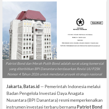
Patriot Bond dan Merah Putih Bond adalah surat utang komersial
yang diterbitkan BPI Danantara berdasarkan Revisi UU P2SK
Nomor 4 Tahun 2026 untuk mendanai proyek strategis nasional
Jakarta, Batas.id
— Pemerintah Indonesia melalui
Badan Pengelola Investasi Daya Anagata
Nusantara (BPI Danantara) resmi memperkenalkan
instrumen investasi terbaru bernama
Patriot Bond