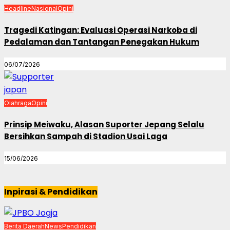
Headline
Nasional
Opini
Tragedi Katingan: Evaluasi Operasi Narkoba di
Pedalaman dan Tantangan Penegakan Hukum
06/07/2026
Olahraga
Opini
Prinsip Meiwaku, Alasan Suporter Jepang Selalu
Bersihkan Sampah di Stadion Usai Laga
15/06/2026
Inpirasi & Pendidikan
Berita Daerah
News
Pendidikan