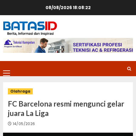
Skip
08/08/2026
18:08:22
to
content
Primary
Menu
Olahraga
FC Barcelona resmi mengunci gelar
juara La Liga
14/05/2026