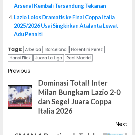
Arsenal Kembali Tersandung Tekanan
Lazio Lolos Dramatis ke Final Coppa Italia
2025/2026 Usai Singkirkan Atalanta Lewat
Adu Penalti
Tags:
Arbeloa
Barcelona
Florentini Perez
Hansi Flick
Juara La Liga
Real Madrid
Post
Previous
navigation
Dominasi Total! Inter
Milan Bungkam Lazio 2-0
Pr
dan Segel Juara Coppa
po
Italia 2026
Next