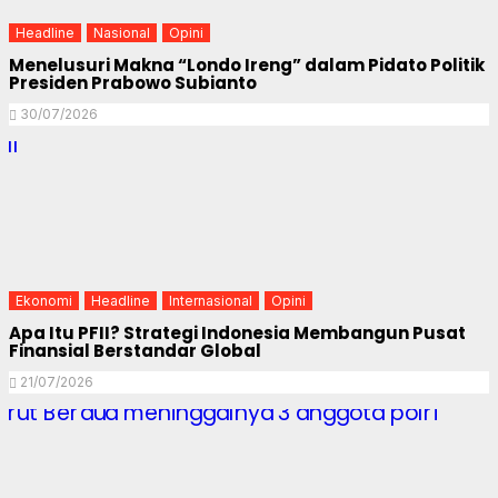
Headline
Nasional
Opini
Menelusuri Makna “Londo Ireng” dalam Pidato Politik
Presiden Prabowo Subianto
30/07/2026
Ekonomi
Headline
Internasional
Opini
Apa Itu PFII? Strategi Indonesia Membangun Pusat
Finansial Berstandar Global
21/07/2026