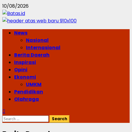
Skip
10/08/2026
to
content
Primary
News
Menu
Nasional
Internasional
Berita Daerah
Inspirasi
Opini
Ekonomi
UMKM
Pendidikan
Olahraga
Search
for: