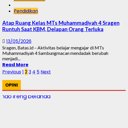
Pendidikan
Atap Ruang Kelas MTs Muhammadiyah 4 Sragen
Runtuh Saat KBM, Delapan Orang Terluka
13/05/2026
Sragen, Batas.id – Aktivitas belajar mengajar di MTs
Muhammadiyah 4 Sambungmacan mendadak berubah
menjadi...
Read More
Posts
Previous
1
2
3
4
5
Next
pagination
OPINI