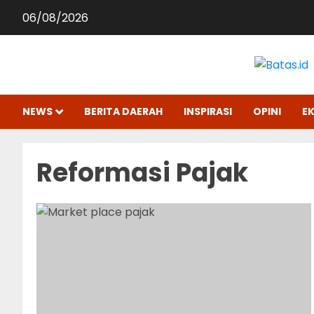
Skip
06/08/2026
to
content
NEWS
BERITA DAERAH
INSPIRASI
OPINI
E
Reformasi Pajak