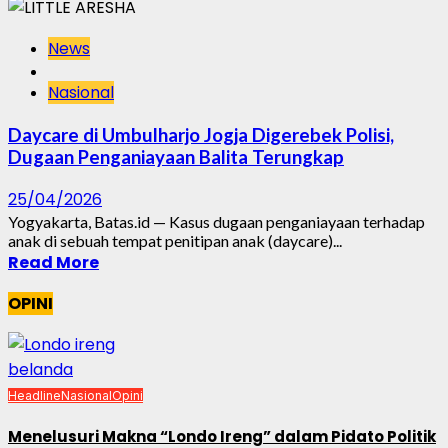
News
Nasional
Daycare di Umbulharjo Jogja Digerebek Polisi,
Dugaan Penganiayaan Balita Terungkap
25/04/2026
Yogyakarta, Batas.id — Kasus dugaan penganiayaan terhadap
anak di sebuah tempat penitipan anak (daycare)...
Read More
OPINI
Headline
Nasional
Opini
Menelusuri Makna “Londo Ireng” dalam Pidato Politik