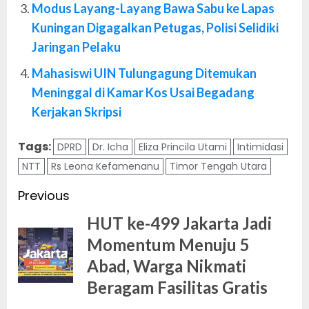
Modus Layang-Layang Bawa Sabu ke Lapas
Kuningan Digagalkan Petugas, Polisi Selidiki
Jaringan Pelaku
Mahasiswi UIN Tulungagung Ditemukan
Meninggal di Kamar Kos Usai Begadang
Kerjakan Skripsi
Tags:
DPRD
Dr. Icha
Eliza Princila Utami
Intimidasi
NTT
Rs Leona Kefamenanu
Timor Tengah Utara
Post
Previous
navigation
HUT ke-499 Jakarta Jadi
Momentum Menuju 5
Pr
Abad, Warga Nikmati
po
Beragam Fasilitas Gratis