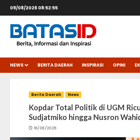
Skip
09/08/2026
08:52:57
to
content
NEWS
BERITA DAERAH
INSPIRASI
OPINI
E
Berita Daerah
News
Kopdar Total Politik di UGM Ri
Sudjatmiko hingga Nusron Wahi
16/06/2026