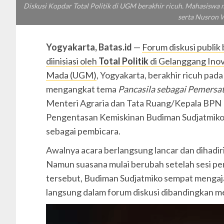
Diskusi Kopdar Total Politik di UGM berakhir ricuh. Mahasiswa
serta Nusron W
Yogyakarta, Batas.id
—
Forum diskusi publik
diinisiasi oleh
Total Politik
di Gelanggang Inova
Mada (UGM)
, Yogyakarta, berakhir ricuh pad
mengangkat tema
Pancasila sebagai Pemersa
Menteri Agraria dan Tata Ruang/Kepala BPN
Pengentasan Kemiskinan Budiman Sudjatmiko,
sebagai pembicara.
Awalnya acara berlangsung lancar dan dihadir
Namun suasana mulai berubah setelah sesi pe
tersebut, Budiman Sudjatmiko sempat mengaja
langsung dalam forum diskusi dibandingkan mel