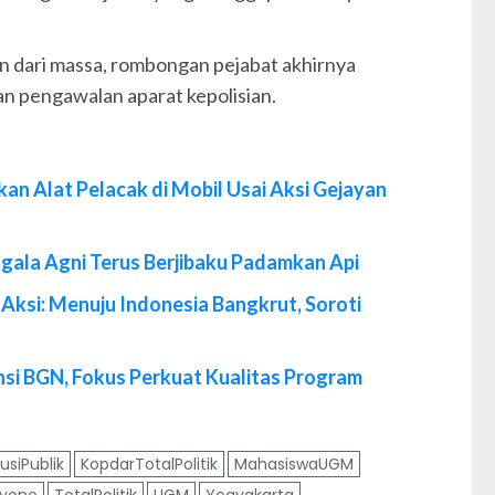
 dari massa, rombongan pejabat akhirnya
n pengawalan aparat kepolisian.
Alat Pelacak di Mobil Usai Aksi Gejayan
ala Agni Terus Berjibaku Padamkan Api
ksi: Menuju Indonesia Bangkrut, Soroti
ensi BGN, Fokus Perkuat Kualitas Program
usiPublik
KopdarTotalPolitik
MahasiswaUGM
ryono
TotalPolitik
UGM
Yogyakarta