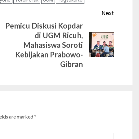
Next
Pemicu Diskusi Kopdar
di UGM Ricuh,
Next
Mahasiswa Soroti
Previous
post:
Kebijakan Prabowo-
post:
Gibran
ields are marked
*