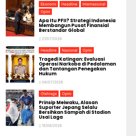
Ekonomi
Headline
Internasional
Opini
Apa Itu PFII? Strategi Indonesia
Membangun Pusat Finansial
Berstandar Global
21/07/2026
Headline
Nasional
Opini
Tragedi Katingan: Evaluasi
Operasi Narkoba di Pedalaman
dan Tantangan Penegakan
Hukum
06/07/2026
Olahraga
Opini
Prinsip Meiwaku, Alasan
Suporter Jepang Selalu
Bersihkan Sampah di Stadion
Usai Laga
15/06/2026