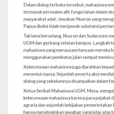
Dalam dialog terbuka tersebut, mahasiswa me
termasuk persoalan alih fungsi lahan dalam sk
masyarakat adat. Jawaban Nusron yang mengaj
Papua dinilai tidak menjawab substansi perta
Tak lama berselang, Nusron dan Sudaryono m
UGM dan gerbang selatan kampus. Langkah te
mahasiswa yang merasa pertanyaan mereka b
menggunakan pembatas jalan sempat memicu ak
Kekecewaan mahasiswa juga diarahkan kepada
menemui massa. Sejumlah peserta aksi menila
dialog yang sebelumnya disampaikan dalam fo
Ketua Serikat Mahasiswa UGM, Mesa, mengata
kekecewaan mahasiswa karena para pejabat din
agraria dan sejumlah kebijakan pemerintaha
hanya menginginkan jawaban yang jelas atas 