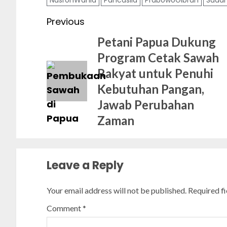
Post
Previous
navigation
Petani Papua Dukung
Program Cetak Sawah
Rakyat untuk Penuhi
Kebutuhan Pangan,
Jawab Perubahan
Zaman
Leave a Reply
Your email address will not be published.
Required f
Comment
*