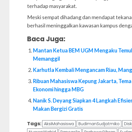
terhadap masyarakat.
Meski sempat dihadang dan mendapat tekanan
berhasil meninggalkan kawasan kampus denga
Baca Juga:
Mantan Ketua BEM UGM Mengaku Temukan 
Memanggil
Karhutla Kembali Mengancam Riau, Mangg
Ribuan Mahasiswa Kepung Jakarta, Tema A
Ekonomi hingga MBG
Nanik S. Deyang Siapkan 4 Langkah Efisi
Makan Bergizi Gratis
Tags:
AksiMahasiswa
BudimanSudjatmiko
Disk
NusronWahid
Pancasila
PrabowoGibran
Suda