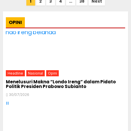
Posts
1
2
3
4
…
38
Next
pagination
OPINI
Headline
Nasional
Opini
Menelusuri Makna “Londo Ireng” dalam Pidato
Politik Presiden Prabowo Subianto
30/07/2026