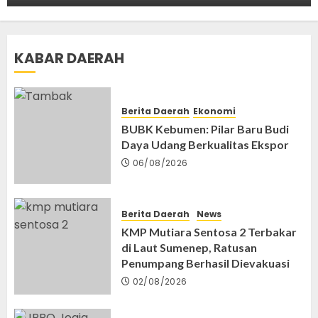
Menteng Jakarta Pusat
6
28/07/2026
Nasional
News
KABAR DAERAH
Misteri Kematian Sutrimo, Penjaga Rumah
Eks Jampidsus Febrie Adriansyah Masih
Diselidiki Polisi
7
Berita Daerah
Ekonomi
27/07/2026
BUBK Kebumen: Pilar Baru Budi
Nasional
News
Daya Udang Berkualitas Ekspor
Pendaftaran Peserta Upacara HUT Ke-81
06/08/2026
Kemerdekaan RI di Istana Merdeka Resmi
Dibuka 5 Agustus 2026
1
06/08/2026
Berita Daerah
News
Berita Daerah
News
KMP Mutiara Sentosa 2 Terbakar
KMP Mutiara Sentosa 2 Terbakar di Laut
di Laut Sumenep, Ratusan
Sumenep, Ratusan Penumpang Berhasil
Penumpang Berhasil Dievakuasi
Dievakuasi
2
02/08/2026
02/08/2026
News
Berita Daerah
Pendidikan