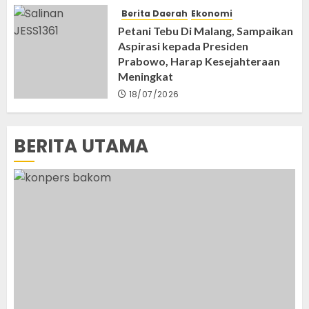
Nasional
News
Berita Daerah
Ekonomi
Misteri Kematian Sutrimo, Penjaga Rumah
Petani Tebu Di Malang, Sampaikan
Eks Jampidsus Febrie Adriansyah Masih
Aspirasi kepada Presiden
Diselidiki Polisi
7
Prabowo, Harap Kesejahteraan
27/07/2026
Meningkat
18/07/2026
BERITA UTAMA