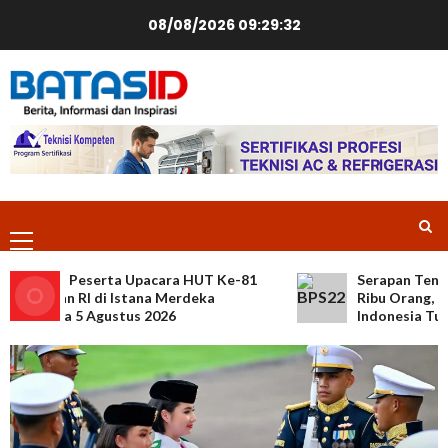
Skip
08/08/2026
09:29:33
to
content
Primary
Menu
ftaran Peserta Upacara HUT Ke-81
Serapan Tenaga 
dekaan RI di Istana Merdeka
Ribu Orang, Tin
 Dibuka 5 Agustus 2026
Indonesia Turun 
Nasional
News
Bupati Pemalang Terjaring OTT KPK,
Diduga Terima Suap Proyek dan Jual Beli
Jabatan
5
30/07/2026