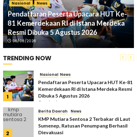
Nasional
News
Nasional
News
Polda Metro Jaya Tetapkan Tujuh
Pendaftaran Peserta Upacara HUT Ke-
Tersangka dalam Bentrokan Maut di
81 Kemerdekaan RI di Istana Merdeka
Menteng Jakarta Pusat
6
28/07/2026
Resmi Dibuka 5 Agustus 2026
Nasional
News
06/08/2026
Misteri Kematian Sutrimo, Penjaga Rumah
Eks Jampidsus Febrie Adriansyah Masih
TRENDING NOW
Diselidiki Polisi
7
27/07/2026
Nasional
News
Pendaftaran Peserta Upacara HUT Ke-81
Kemerdekaan RI di Istana Merdeka Resmi
Dibuka 5 Agustus 2026
1
06/08/2026
Berita Daerah
News
KMP Mutiara Sentosa 2 Terbakar di Laut
Sumenep, Ratusan Penumpang Berhasil
Dievakuasi
2