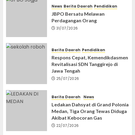
JBPO Bersatu Melawan Perdagangan
News
Berita Daerah
Pendidikan
Orang
JBPO Bersatu Melawan
3
31/07/2026
Perdagangan Orang
31/07/2026
Nasional
News
MK Putuskan Anggaran MBG Harus
Dipisahkan dari Anggaran Pendidikan,
Berita Daerah
Pendidikan
Berlaku Paling Lambat APBN 2028
4
Respons Cepat, Kemendikdasmen
31/07/2026
Revitalisasi SDN Tanggirejo di
Nasional
News
Jawa Tengah
Bupati Pemalang Terjaring OTT KPK,
25/07/2026
Diduga Terima Suap Proyek dan Jual Beli
Jabatan
5
30/07/2026
Berita Daerah
News
Nasional
News
Ledakan Dahsyat di Grand Polonia
Polda Metro Jaya Tetapkan Tujuh
Medan, Tiga Orang Tewas Diduga
Tersangka dalam Bentrokan Maut di
Akibat Kebocoran Gas
Menteng Jakarta Pusat
6
22/07/2026
28/07/2026